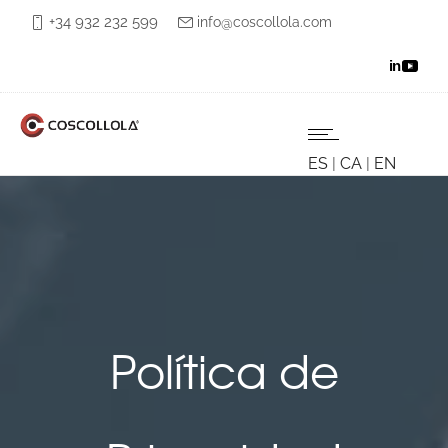
+34 932 232 599
info@coscollola.com
ES
|
CA
|
EN
Política de