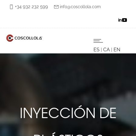
+34 932 232 599
info@coscollola.com
ES
|
CA
|
EN
INYECCIÓN DE